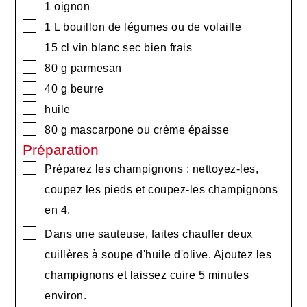
▢
1
oignon
▢
1
L
bouillon de légumes ou de volaille
▢
15
cl
vin blanc sec bien frais
▢
80
g
parmesan
▢
40
g
beurre
▢
huile
▢
80
g
mascarpone ou crème épaisse
Préparation
▢
Préparez les champignons : nettoyez-les,
coupez les pieds et coupez-les champignons
en 4.
▢
Dans une sauteuse, faites chauffer deux
cuillères à soupe d'huile d'olive. Ajoutez les
champignons et laissez cuire 5 minutes
environ.