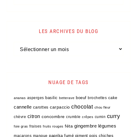
une
recette,
trouvez
LES ARCHIVES DU BLOG
votre
bonheur
Les
archives
du
blog
NUAGE DE TAGS
basilic
boeuf
cake
asperges
brochettes
ananas
betterave
chocolat
cannelle
carpaccio
carottes
chou fleur
curry
citron
concombre
chèvre
crumble
cumin
crêpes
légumes
féta
gingembre
fraises
foie gras
fruits rouges
paprika fumé
piment
pois chiches
macarons
mangue