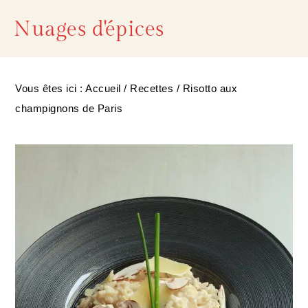
Passer
Passer
Passer
Nuages d'épices
à
au
à
la
contenu
la
navigation
principal
barre
Vous êtes ici :
Accueil
/
Recettes
/
Risotto aux
principale
latérale
champignons de Paris
principale