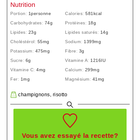
Nutrition
Portion:
1
personne
Calories:
581
kcal
Carbohydrates:
74
g
Protéines:
18
g
Lipides:
23
g
Lipides saturés:
14
g
Choléstérol:
55
mg
Sodium:
1399
mg
Potassium:
475
mg
Fibre:
3
g
Sucre:
6
g
Vitamine A:
1216
IU
Vitamine C:
4
mg
Calcium:
299
mg
Fer:
1
mg
Magnésium:
41
mg
champignons
,
risotto
Vous avez essayé la recette?