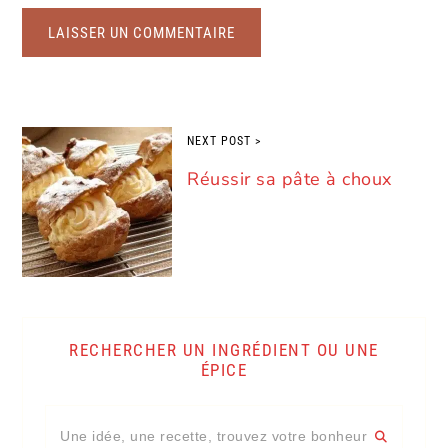
NEXT POST >
Réussir sa pâte à choux
Barre
RECHERCHER UN INGRÉDIENT OU UNE
ÉPICE
latérale
Une
principale
idée,