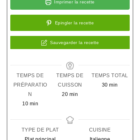
Imprimer la recette
Epingler la recette
Sauvegarder la recette
TEMPS DE
TEMPS DE
TEMPS TOTAL
minutes
PRÉPARATIO
CUISSON
30
min
minutes
N
20
min
minutes
10
min
TYPE DE PLAT
CUISINE
Plat principal
Italienne